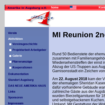
home
Kont
MI Reunion 2n
Rund 50 Bedienstete der ehemal
zusammen mit Familienangehöri
Wiedersehenstreffen der einst i
Abzug der US-Truppen aus Augsb
Garnisonsstadt ein Zeichen vo
Am
22. August 2018
kam der V
der ehemaligen Sheridan Kaser
dafür vorhandene Gebäude war 
zahlreiche Gäste aus der Augsb
wurden Bierzeltgarnituren für 1
und selbstgebackenen Kuchen. 
Umland. Mit Gestattung der
Woh