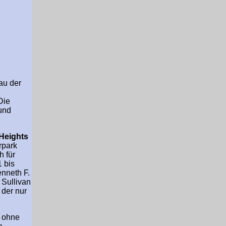
au der
Die
und
 Heights
rpark
 für
 bis
nneth F.
 Sullivan
 der nur
h ohne