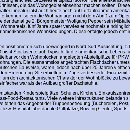
nzung errichtet. Letzteres entsprach sowohl der amerikanische
rfnissen, die das Wohngebiet einsehbar machen sollten. Diese
traffer Lineatur läßt auch heute noch auf Luftaufnahmen amerik
 erkennen, sofern die Wohnanlagen nicht dem Abriß zum Opfer
e der damalige 2. Bürgermeister Wolfgang Pepper sein Mißfall
Wohnareals, fünf Jahre später verwies er nochmals eindringlich
amerikanischen Wohnsiedlungen. Diese erfolgte jedoch erst i
en positionieren sich überwiegend in Nord-Süd-Ausrichtung, z.
bis 4 Stockwerke auf. Typisch für die amerikanische Lebens- 
ttelbar vor den Wohnblöcken angelegten Abstellplätze für PKW 
e Wohnungen. Die ausnahmslos angebrachten Flachdächer unter
eutschen Bauweise, waren jedoch nach über 20 Jahren vielfach
den Erneuerung. Sie erhielten im Zuge verbesserter Finanzmitt
, um den architektonischen Charakter der Wohnblöcke zu bewa
einfacher war als der Aufbau großer Dachstühle.
tstanden Kinderspielplätze, Schulen, Kirchen, Einkaufszentre
ast-Food-Restaurants. Viele weitere Infrastrukturen befanden s
eiterten das Angebot der Truppenbetreuung (Büchereien, Post, 
 bzw. Hospital, überdachte Grillplätze, Bowling Center, Sportst