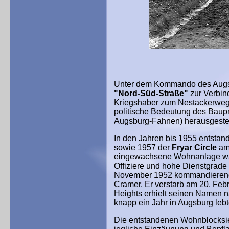
Unter dem Kommando des Augsbu
"Nord-Süd-Straße"
zur Verbin
Kriegshaber zum Nestackerweg a
politische Bedeutung des Baupr
Augsburg-Fahnen) herausgestel
In den Jahren bis 1955 entsta
sowie 1957 der
Fryar Circle
am 
eingewachsene Wohnanlage war 
Offiziere und hohe Dienstgrad
November 1952 kommandierenden
Cramer. Er verstarb am 20. Feb
Heights erhielt seinen Namen n
knapp ein Jahr in Augsburg lebt
Die entstandenen Wohnblocksie