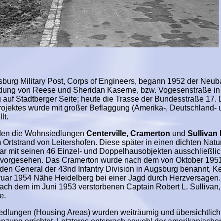
rg Military Post, Corps of Engineers, begann 1952 der Neub
dung von Reese und Sheridan Kaserne, bzw. Vogesenstraße in
uf Stadtberger Seite; heute die Trasse der Bundesstraße 17. 
ojektes wurde mit großer Beflaggung (Amerika-, Deutschland- 
lt.
nden die Wohnsiedlungen
Centerville, Cramerton
und
Sullivan
Ortstrand von Leitershofen. Diese später in einen dichten Natu
mit seinen 46 Einzel- und Doppelhausobjekten ausschließlich
e vorgesehen. Das Cramerton wurde nach dem von Oktober 1951
 General der 43nd Infantry Division in Augsburg benannt, Ke
ruar 1954 Nähe Heidelberg bei einer Jagd durch Herzversagen.
ach dem im Juni 1953 verstorbenen Captain Robert L. Sullivan,
e.
dlungen (Housing Areas) wurden weiträumig und übersichtlic