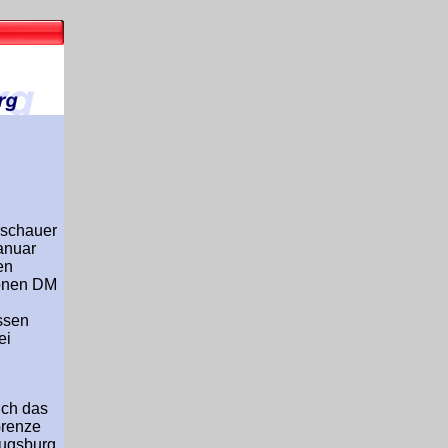
rschauer
anuar
en
ionen DM
ssen
ei
uch das
Grenze
Augsburg,