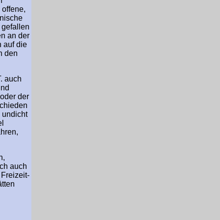
n
 offene,
anische
 gefallen
en an der
 auf die
n den
T. auch
und
oder der
schieden
 undicht
el
hren,
n,
ich auch
Freizeit-
ätten