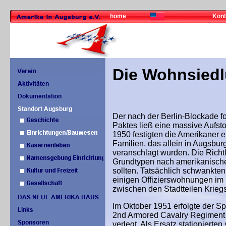
home
Kont
Die Wohnsied
Der nach der Berlin-Blockade 
Paktes ließ eine massive Aufst
1950 festigten die Amerikaner
Familien, das allein in Augsbu
veranschlagt wurden. Die Rich
Grundtypen nach amerikanische
sollten. Tatsächlich schwankte
einigen Offizierswohnungen im 
zwischen den Stadtteilen Krie
Im Oktober 1951 erfolgte der Sp
2nd Armored Cavalry Regiment
verlegt. Als Ersatz stationierten