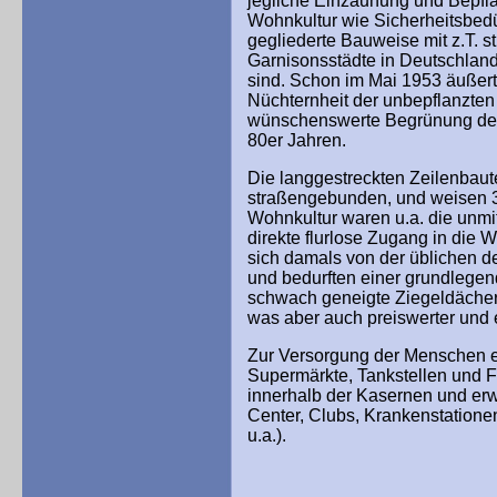
jegliche Einzäunung und Bepfla
Wohnkultur wie Sicherheitsbedü
gegliederte Bauweise mit z.T. s
Garnisonsstädte in Deutschland
sind. Schon im Mai 1953 äußert
Nüchternheit der unbepflanzten 
wünschenswerte Begrünung der 
80er Jahren.
Die langgestreckten Zeilenbaut
straßengebunden, und weisen 3 
Wohnkultur waren u.a. die unmi
direkte flurlose Zugang in di
sich damals von der üblichen d
und bedurften einer grundlegen
schwach geneigte Ziegeldächer
was aber auch preiswerter und 
Zur Versorgung der Menschen en
Supermärkte, Tankstellen und F
innerhalb der Kasernen und erw
Center, Clubs, Krankenstationen
u.a.).