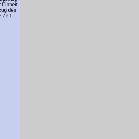
 Einheit
ezug des
 Zeit