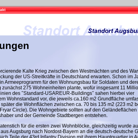
akt
lungen
forcierende Kalte Krieg zwischen den Westmächten und des Wa
ockung der US-Streitkräfte in Deutschland erwarten. Schon im J
 ein Armeeprogramm für den Wohnungsbau für Soldaten und der
rg zunächst 275 Wohneinheiten plante, wofür insgesamt 11 Mill
tlinien des "Standard-USAREUR-Buildings" sahen hierbei vier
m Wohnstandard vor, die jeweils ca.160 m2 Grundfläche umfa
n später die Wohnflächen zwischen ca. 70 bis 135 m2 (223 m2 b
Fryar Circle). Die Wohngebiete sollten auf den Geländeflächen
gshaber und der Gemeinde Stadtbergen entstehen.
atenstich für die ersten zwei Wohnblöcke, gleichzeitig wurde a
 aus Augsburg nach Nordost-Bayern an die deutsch-deutsche 
 sich Teile der 43rd Infantry Division mit ihrem Hauptquartier in 