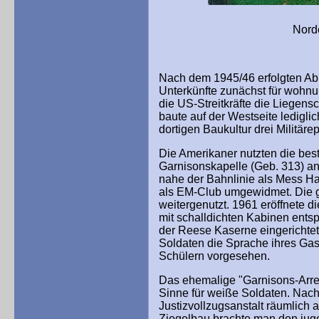
Nordeingang und St
Nach dem 1945/46 erfolgten A
Unterkünfte zunächst für wohnu
die US-Streitkräfte die Liegen
baute auf der Westseite ledigli
dortigen Baukultur drei Militäre
Die Amerikaner nutzten die bes
Garnisonskapelle (Geb. 313) an
nahe der Bahnlinie als Mess Ha
als EM-Club umgewidmet. Die g
weitergenutzt. 1961 eröffnete di
mit schalldichten Kabinen ents
der Reese Kaserne eingerichtet
Soldaten die Sprache ihres Gas
Schülern vorgesehen.
Das ehemalige "Garnisons-Arres
Sinne für weiße Soldaten. Nach
Justizvollzugsanstalt räumlich
Ziegelbau brachte man den juge