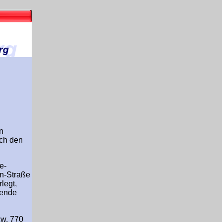
n
rch den
e-
n-Straße
legt,
sende
zw. 770