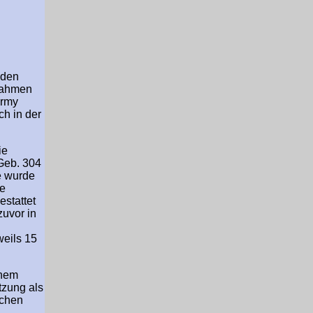
nden
 nahmen
Army
ch in der
ie
Geb. 304
e wurde
he
estattet
zuvor in
weils 15
chem
tzung als
schen