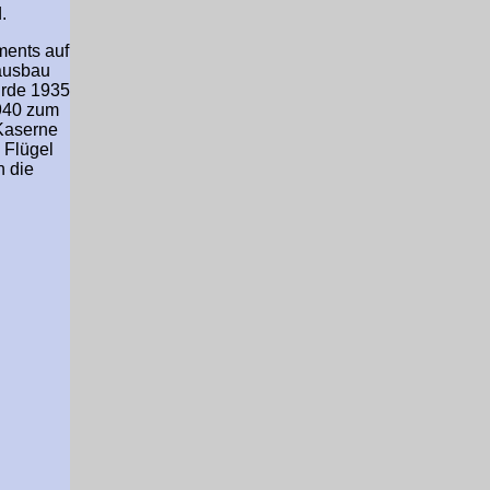
.
ments auf
nausbau
urde 1935
1940 zum
Kaserne
n Flügel
n die