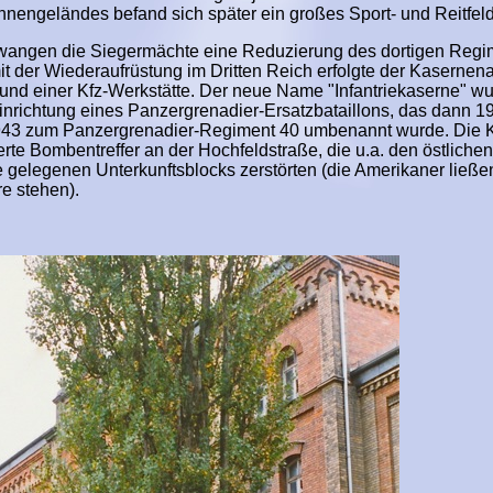
Innengeländes befand sich später ein großes Sport- und Reitfeld
wangen die Siegermächte eine Reduzierung des dortigen Regi
mit der Wiederaufrüstung im Dritten Reich erfolgte der Kaserne
und einer Kfz-Werkstätte. Der neue Name "Infantriekaserne" w
nrichtung eines Panzergrenadier-Ersatzbataillons, das dann 
943 zum Panzergrenadier-Regiment 40 umbenannt wurde. Die 
ierte Bombentreffer an der Hochfeldstraße, die u.a. den östliche
 gelegenen Unterkunftsblocks zerstörten (die Amerikaner ließe
re stehen).