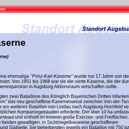
akt
aserne
rne)
egene ehemalige
"Prinz-Karl-Kaserne"
wurde nur 17 Jahre von de
nutzt. Von 1951 bis 1968 war sie die vierte Kaserne, die der du
penexpansion in Augsburg Aktionsraum verschaffen sollte.
en zwei Bataillone des Königlich Bayerischen Dritten Infanteri
ern"
das neu geschaffene Kasernenareal zwischen Von-der-Tan
e ein weiteres Bataillon von Lindau nach Augsburg-Hochfeld ver
tzlichen Kompaniegebäuden erforderte. Der über 10 ha umfas
mbaut und enthielt im Inneren große Exerzier- und Freiflächen.
beiden gewaltigen, in Sichtziegelbauweise geschaffenen
und Südseite. Sie beherbergten jeweils ein Bataillon mit 750 b