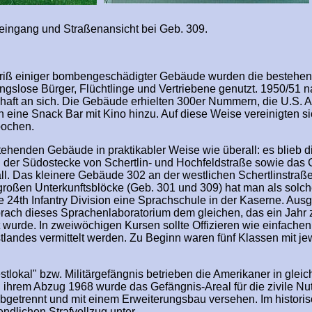
raßenansicht bei Geb. 309.
briß einiger bombengeschädigter Gebäude wurden die bestehe
ngslose Bürger, Flüchtlinge und Vertriebene genutzt. 1950/51
schaft an sich. Die Gebäude erhielten 300er Nummern, die U.S. 
ch eine Snack Bar mit Kino hinzu. Auf diese Weise vereinigten si
pochen.
tehenden Gebäude in praktikabler Weise wie überall: es blieb d
 der Südostecke von Schertlin- und Hochfeldstraße sowie das 
ll. Das kleinere Gebäude 302 an der westlichen Schertlinstraß
roßen Unterkunftsblöcke (Geb. 301 und 309) hat man als solc
e 24th Infantry Division eine Sprachschule in der Kaserne. Ausg
prach dieses Sprachenlaboratorium dem gleichen, das ein Jahr 
 wurde. In zweiwöchigen Kursen sollte Offizieren wie einfachen
tlandes vermittelt werden. Zu Beginn waren fünf Klassen mit je
tlokal" bzw. Militärgefängnis betrieben die Amerikaner in glei
 ihrem Abzug 1968 wurde das Gefängnis-Areal für die zivile Nu
 abgetrennt und mit einem Erweiterungsbau versehen. Im histori
ndlichen Strafvollzug unter.