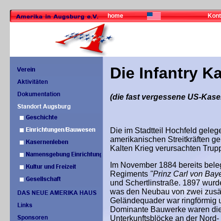
home
Kont
Die Infantry K
(die fast vergessene US-Kase
Die im Stadtteil Hochfeld gel
amerikanischen Streitkräften ge
Kalten Krieg verursachten Trup
Im November 1884 bereits belegt
Regiments
"Prinz Carl von Bay
und Schertlinstraße. 1897 wurd
was den Neubau von zwei zusä
Geländequader war ringförmig u
Dominante Bauwerke waren die 
Unterkunftsblöcke an der Nord- 