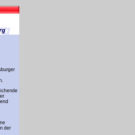
sburger
n.
eichende
er
lend
ine
n der