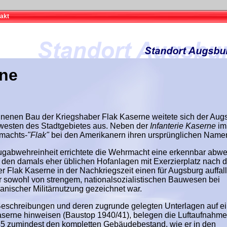
akt
rne
nenen Bau der Kriegshaber Flak Kaserne weitete sich der Aug
dwesten des Stadtgebietes aus. Neben der
Infanterie Kaserne
im
rmachts-
"Flak"
bei den Amerikanern ihren ursprünglichen Name
lugabwehreinheit errichtete die Wehrmacht eine erkennbar abw
n damals eher üblichen Hofanlagen mit Exerzierplatz nach d
r Flak Kaserne in der Nachkriegszeit einen für Augsburg auffal
 sowohl von strengem, nationalsozialistischen Bauwesen bei
ikanischer Militärnutzung gezeichnet war.
eschreibungen und deren zugrunde gelegten Unterlagen auf e
Kaserne hinweisen (Baustop 1940/41), belegen die Luftaufnahme
945 zumindest den kompletten Gebäudebestand, wie er in den