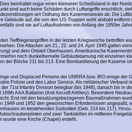
Dies beinhaltet sogar einen kleineren Schießstand in der Nord
unkt sind auch keine Schäden durch Luftangriffe ersichtlich, si
ndezerstörungen am Osthang des Kasernenareals ab. Die Luftbi
ere Gebäude auf, die von den US-Truppen wohl alsbald entfernt
denfalls sind sie auf Luftaufnahmen von Anfang der 1950er Jahre
en Tieffliegerangriffen in der letzten Kriegswoche betroffen war
 ersehen. Die Attacken am 21., 22. und 24. April 1945 galten vor
ng) und dem Ortsteil Oberhausen. Amerikanische Kasernenbil
immerhin noch dunkelbemalte Gebäudetarnung mit einzelnen kl
n der Blöcke 211 bis 213. Eine Bombardierung der Kaserne ist
.
linge und Displaced Persons der UNRRA bzw. IRO einige der 
trie Polizei und des Labor Service. Als militärischer Verband is
r 71st Infantry Division belegbar (bis 1946), danach bis in di
 169th AAA Battailon (Anti Aircraft Artillery). Besondere Neubau
 nicht. Erst mit den besatzungsbezogenen Baumaßnahmen wurd
 1949 und 1952 den gewünschten Erfordernissen angepaßt, w
enhauses im bestehenden Südostteil (Geb. 214 bis 217). Hinz
Hubschrauberpiloten und zwei Tankstellen im mittleren Freigelä
urde eine Kirche (Chapel) erstellt.