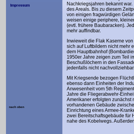
Nachkriegsjahren bekannt war. 
des Areals. Bis zu diesem Zeitp
von einigen fragwürdigen Gelä
weisen einige periphere, klein
(evtl. frühere Baubaracken). Je
mehr auffindbar.
Inwieweit die Flak Kaserne von d
sich auf Luftbildern nicht mehr
dem Hauptbahnhof (Bombardieru
1950er Jahre zeigen zum Teil 
Beschußlöchern in den Fassade
jedenfalls nicht nachvollziehbar
Mit Kriegsende bezogen Flücht
ebenso dann Einheiten der Indus
Anwesenheit vom 5th Regiment de
Jahre die Fliegerabwehr-Einheit
Amerikaner erfolgten zunächst
vorhandenen Gebäude zwischen
nach oben
Einrichtung eines Armee-Krank
zwei Bereitschaftsgebäude für 
nahe des Kobelwegs. Außerdem w