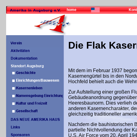
home
Kont
Die Flak Kase
Mit dem im Februar 1937 begon
Kasernengürtel bis in den Nor
Hochfeld behielt auch die Weh
Zur Aufstellung einer großen F
Gebäudeanordnung gegenüber de
Heeresbaunorm. Dies verlieh de
anderen Kasernencharakter, der
gleichzeitig traditioneller amer
Nachdem die bauhistorischen B
partielle Nichtvollendung der 
U.S. Air Force vom 20. April 1