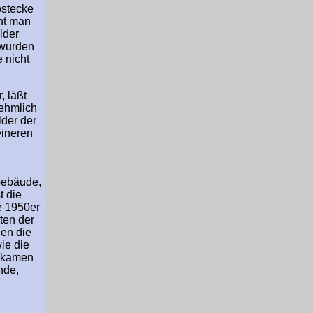
ostecke
eht man
lder
 wurden
 nicht
, läßt
nehmlich
der der
eineren
Gebäude,
t die
e 1950er
ten der
en die
ie die
u kamen
nde,